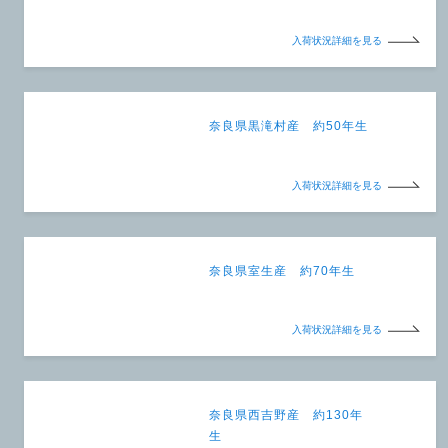
入荷状況詳細を見る
奈良県黒滝村産 約50年生
入荷状況詳細を見る
奈良県室生産 約70年生
入荷状況詳細を見る
奈良県西吉野産 約130年
生