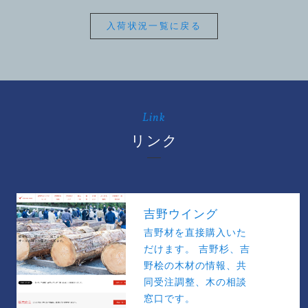
入荷状況一覧に戻る
Link
リンク
吉野ウイング
吉野材を直接購入いた
だけます。 吉野杉、吉
野桧の木材の情報、共
同受注調整、木の相談
窓口です。