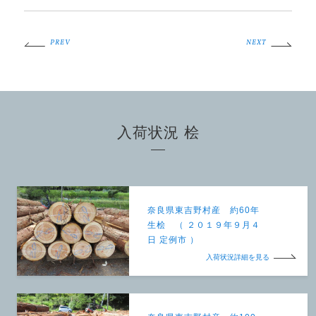
PREV
NEXT
入荷状況 桧
奈良県東吉野村産 約60年
生桧 （ ２０１９年９月４
日 定例市 ）
入荷状況詳細を見る