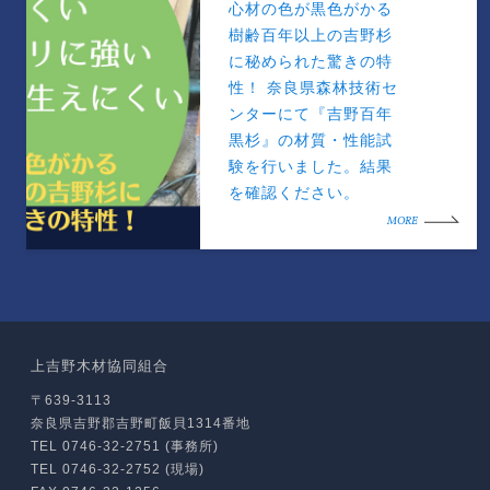
心材の色が黒色がかる
樹齢百年以上の吉野杉
に秘められた驚きの特
性！ 奈良県森林技術セ
ンターにて『吉野百年
黒杉』の材質・性能試
験を行いました。結果
を確認ください。
MORE
上吉野木材協同組合
〒639-3113
奈良県吉野郡吉野町飯貝1314番地
TEL 0746-32-2751 (事務所)
TEL 0746-32-2752 (現場)