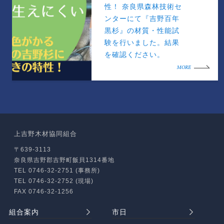
性！ 奈良県森林技術セ
ンターにて『吉野百年
黒杉』の材質・性能試
験を行いました。結果
を確認ください。
MORE
上吉野木材協同組合
〒639-3113
奈良県吉野郡吉野町飯貝1314番地
TEL 0746-32-2751 (事務所)
TEL 0746-32-2752 (現場)
FAX 0746-32-1256
組合案内
市日