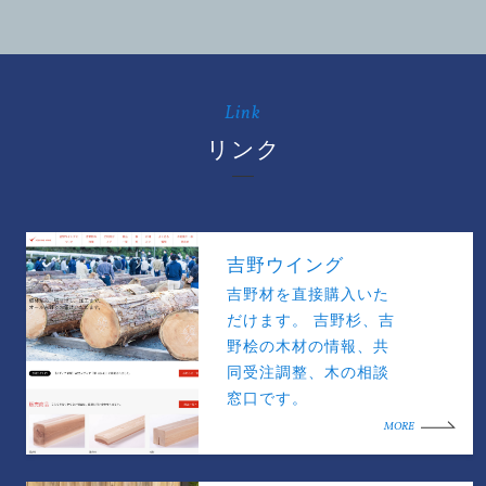
Link
リンク
吉野ウイング
吉野材を直接購入いた
だけます。 吉野杉、吉
野桧の木材の情報、共
同受注調整、木の相談
窓口です。
MORE