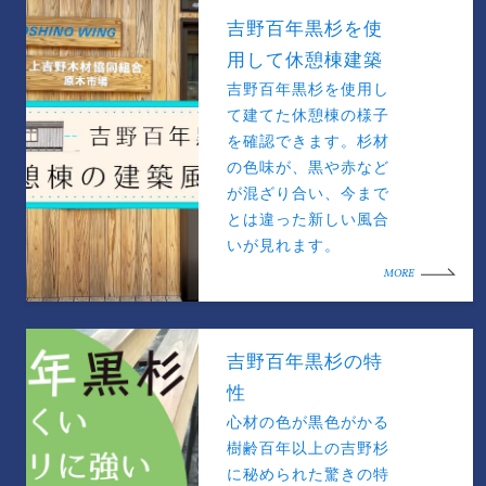
吉野百年黒杉を使
用して休憩棟建築
吉野百年黒杉を使用し
て建てた休憩棟の様子
を確認できます。杉材
の色味が、黒や赤など
が混ざり合い、今まで
とは違った新しい風合
いが見れます。
MORE
吉野百年黒杉の特
性
心材の色が黒色がかる
樹齢百年以上の吉野杉
に秘められた驚きの特