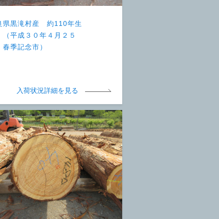
良県黒滝村産 約110年生
 （平成３０年４月２５
 春季記念市）
入荷状況詳細を見る