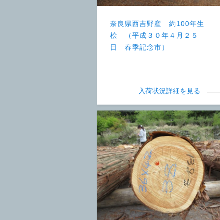
奈良県西吉野産 約100年生
桧 （平成３０年４月２５
日 春季記念市）
入荷状況詳細を見る