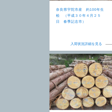
奈良県宇陀市産 約100年生
桧 （平成３０年４月２５
日 春季記念市）
入荷状況詳細を見る