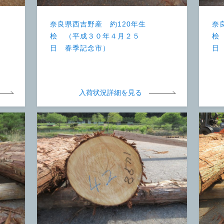
奈良県西吉野産 約120年生
奈
桧 （平成３０年４月２５
桧
日 春季記念市）
日
入荷状況詳細を見る