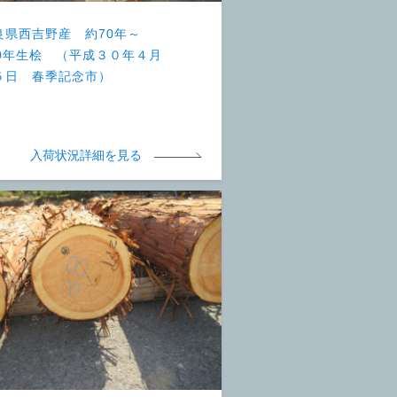
良県西吉野産 約70年～
00年生桧 （平成３０年４月
５日 春季記念市）
入荷状況詳細を見る