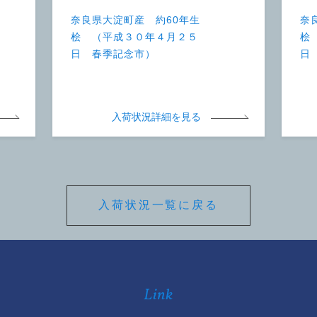
奈良県大淀町産 約60年生
奈
桧 （平成３０年４月２５
桧
日 春季記念市）
日
入荷状況詳細を見る
入荷状況一覧に戻る
Link