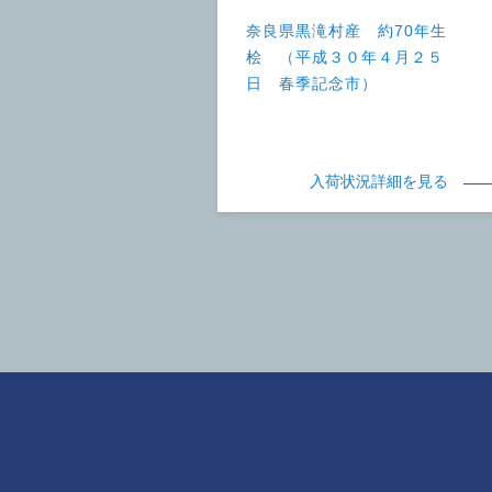
奈良県黒滝村産 約70年生
桧 （平成３０年４月２５
日 春季記念市）
入荷状況詳細を見る