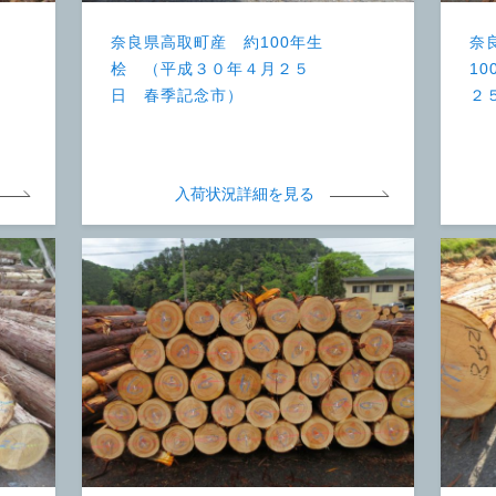
奈良県高取町産 約100年生
奈
桧 （平成３０年４月２５
1
日 春季記念市）
２
入荷状況詳細を見る