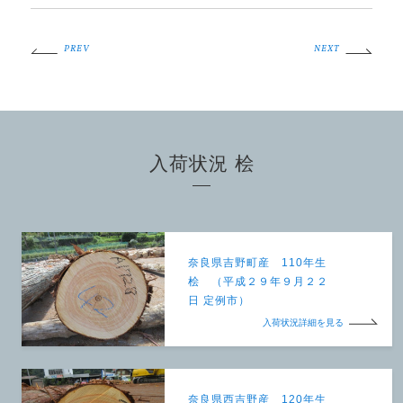
PREV
NEXT
入荷状況 桧
奈良県吉野町産 110年生
桧 （平成２９年９月２２
日 定例市）
入荷状況詳細を見る
奈良県西吉野産 120年生