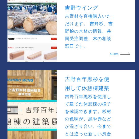
吉野ウイング
吉野材を直接購入いた
だけます。 吉野杉、吉
野桧の木材の情報、共
同受注調整、木の相談
窓口です。
MORE
吉野百年黒杉を使
用して休憩棟建築
吉野百年黒杉を使用し
て建てた休憩棟の様子
を確認できます。杉材
の色味が、黒や赤など
が混ざり合い、今まで
とは違った新しい風合