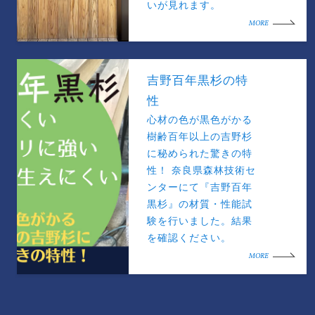
いが見れます。
MORE
吉野百年黒杉の特
性
心材の色が黒色がかる
樹齢百年以上の吉野杉
に秘められた驚きの特
性！ 奈良県森林技術セ
ンターにて『吉野百年
黒杉』の材質・性能試
験を行いました。結果
を確認ください。
MORE