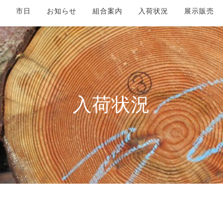
市日
お知らせ
組合案内
入荷状況
展示販売
入荷状況