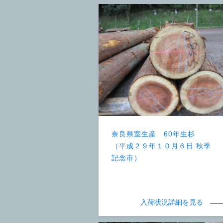
奈良県室生産 60年生杉
（平成２９年１０月６日 秋季
記念市）
入荷状況詳細を見る