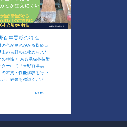
野百年黒杉の特性
材の色が黒色がかる樹齢百
以上の吉野杉に秘められた
きの特性！ 奈良県森林技術
ンターにて『吉野百年黒
』の材質・性能試験を行い
した。結果を確認くださ
。
MORE