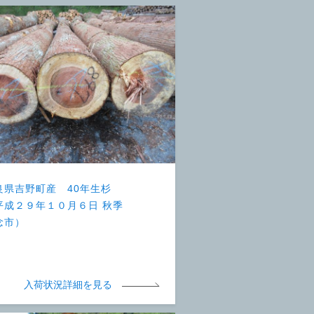
良県吉野町産 40年生杉
平成２９年１０月６日 秋季
念市）
入荷状況詳細を見る