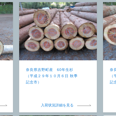
奈良県吉野町産 60年生杉
奈
（平成２９年１０月６日 秋季
（
記念市）
記
入荷状況詳細を見る