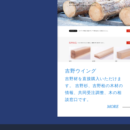
吉野ウイング
吉野材を直接購入いただけま
す。 吉野杉、吉野桧の木材の
情報、共同受注調整、木の相
談窓口です。
MORE