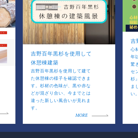
吉
心
吉野百年黒杉を使用して
年
休憩棟建築
驚
吉野百年黒杉を使用して建て
セ
た休憩棟の様子を確認できま
杉
す。杉材の色味が、黒や赤な
ま
どが混ざり合い、今までとは
い
違った新しい風合いが見れま
す。
MORE