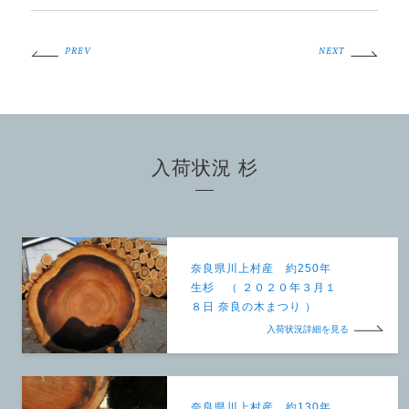
PREV
NEXT
入荷状況 杉
奈良県川上村産 約250年
生杉 （ ２０２０年３月１
８日 奈良の木まつり ）
入荷状況詳細を見る
奈良県川上村産 約130年