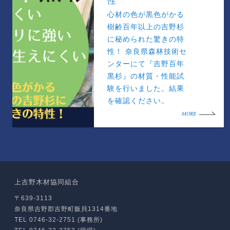
性
心材の色が黒色がかる
樹齢百年以上の吉野杉
に秘められた驚きの特
性！ 奈良県森林技術セ
ンターにて『吉野百年
黒杉』の材質・性能試
験を行いました。結果
を確認ください。
MORE
上吉野木材協同組合
〒639-3113
奈良県吉野郡吉野町飯貝1314番地
TEL 0746-32-2751 (事務所)