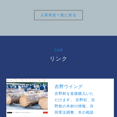
入荷状況一覧に戻る
Link
リンク
吉野ウイング
吉野材を直接購入いた
だけます。 吉野杉、吉
野桧の木材の情報、共
同受注調整、木の相談