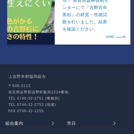
性！ 奈良県森林技術セ
ンターにて『吉野百年
黒杉』の材質・性能試
験を行いました。結果
を確認ください。
MORE
上吉野木材協同組合
〒639-3113
奈良県吉野郡吉野町飯貝1314番地
TEL 0746-32-2751 (事務所)
TEL 0746-32-2752 (現場)
FAX 0746-32-1256
組合案内
市日