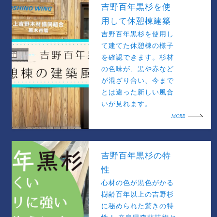
吉野百年黒杉を使
用して休憩棟建築
吉野百年黒杉を使用し
て建てた休憩棟の様子
を確認できます。杉材
の色味が、黒や赤など
が混ざり合い、今まで
とは違った新しい風合
いが見れます。
MORE
吉野百年黒杉の特
性
心材の色が黒色がかる
樹齢百年以上の吉野杉
に秘められた驚きの特