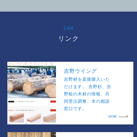
Link
リンク
吉野ウイング
吉野材を直接購入いた
だけます。 吉野杉、吉
野桧の木材の情報、共
同受注調整、木の相談
窓口です。
MORE