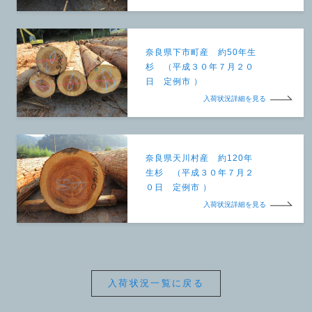
奈良県下市町産 約50年生
杉 （平成３０年７月２０
日 定例市 ）
入荷状況詳細を見る
奈良県天川村産 約120年
生杉 （平成３０年７月２
０日 定例市 ）
入荷状況詳細を見る
入荷状況一覧に戻る