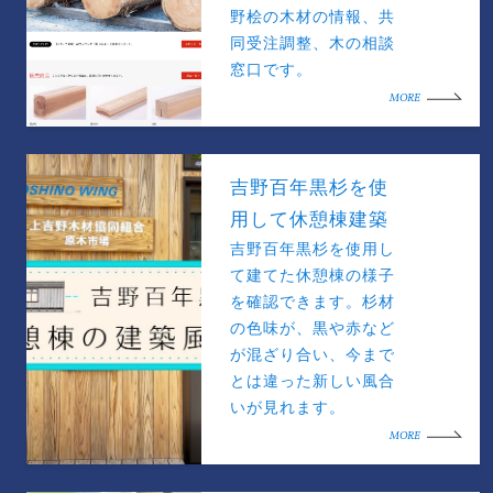
野桧の木材の情報、共
同受注調整、木の相談
窓口です。
MORE
吉野百年黒杉を使
用して休憩棟建築
吉野百年黒杉を使用し
て建てた休憩棟の様子
を確認できます。杉材
の色味が、黒や赤など
が混ざり合い、今まで
とは違った新しい風合
いが見れます。
MORE