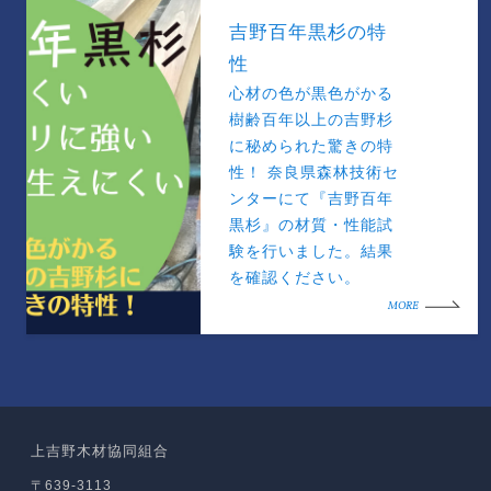
吉野百年黒杉の特
性
心材の色が黒色がかる
樹齢百年以上の吉野杉
に秘められた驚きの特
性！ 奈良県森林技術セ
ンターにて『吉野百年
黒杉』の材質・性能試
験を行いました。結果
を確認ください。
MORE
上吉野木材協同組合
〒639-3113