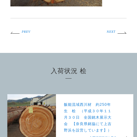
PREV
NEXT
入荷状況 桧
飯能流域西川材 約250年
生 桧 （平成３０年１１
月３０日 全国銘木展示大
会 【奈良県銘協にて上吉
野浜を設営しています】）