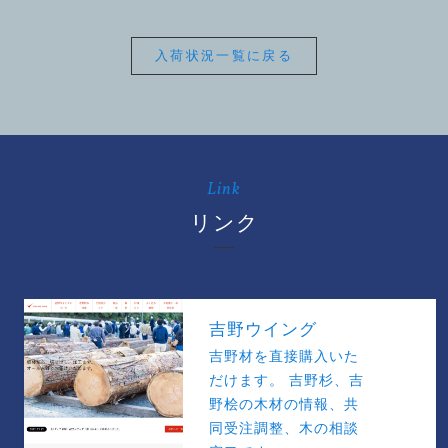
入荷状況一覧に戻る
Link
リンク
吉野ウイング
吉野材を直接購入いた
だけます。 吉野杉、吉
野桧の木材の情報、共
同受注調整、木の相談