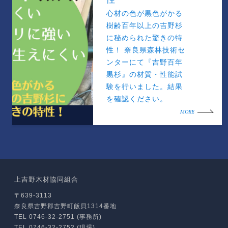
心材の色が黒色がかる
樹齢百年以上の吉野杉
に秘められた驚きの特
性！ 奈良県森林技術セ
ンターにて『吉野百年
黒杉』の材質・性能試
験を行いました。結果
を確認ください。
MORE
上吉野木材協同組合
〒639-3113
奈良県吉野郡吉野町飯貝1314番地
TEL 0746-32-2751 (事務所)
TEL 0746-32-2752 (現場)