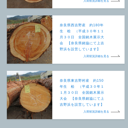
入荷状況詳細を見る
奈良県西吉野産 約180年
生 桧 （平成３０年１１
月３０日 全国銘木展示大
会 【奈良県銘協にて上吉
野浜を設営しています】
入荷状況詳細を見る
奈良県東吉野村産 約150
年生 桧 （平成３０年１
１月３０日 全国銘木展示
大会 【奈良県銘協にて上
吉野浜を設営しています】
入荷状況詳細を見る