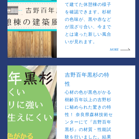
て建てた休憩棟の様子
を確認できます。杉材
の色味が、黒や赤など
が混ざり合い、今まで
とは違った新しい風合
いが見れます。
MORE
吉野百年黒杉の特
性
心材の色が黒色がかる
樹齢百年以上の吉野杉
に秘められた驚きの特
性！ 奈良県森林技術セ
ンターにて『吉野百年
黒杉』の材質・性能試
験を行いました。結果