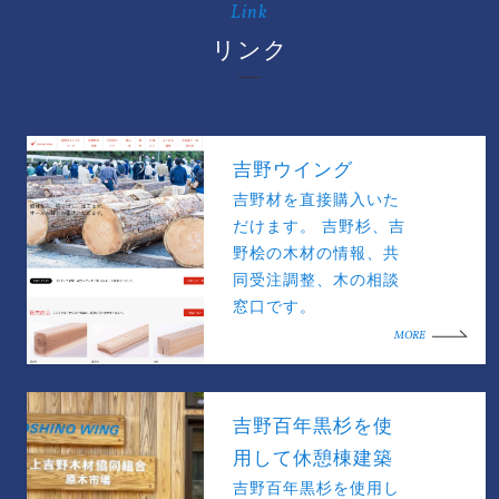
Link
リンク
吉野ウイング
吉野材を直接購入いた
だけます。 吉野杉、吉
野桧の木材の情報、共
同受注調整、木の相談
窓口です。
MORE
吉野百年黒杉を使
用して休憩棟建築
吉野百年黒杉を使用し