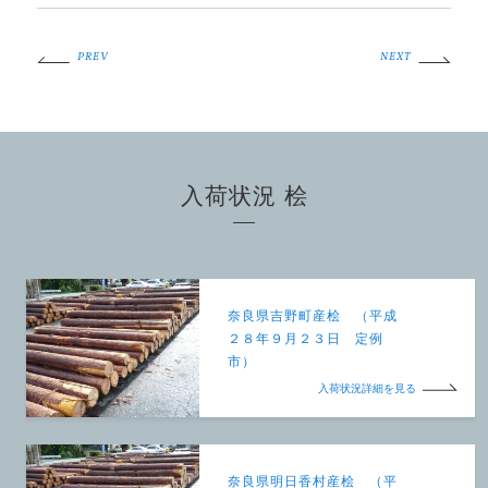
PREV
NEXT
入荷状況 桧
奈良県吉野町産桧 （平成
２８年９月２３日 定例
市）
入荷状況詳細を見る
奈良県明日香村産桧 （平