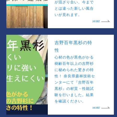
が混ざり合い、今まで
とは違った新しい風合
いが見れます。
MORE
吉野百年黒杉の特
性
心材の色が黒色がかる
樹齢百年以上の吉野杉
に秘められた驚きの特
性！ 奈良県森林技術セ
ンターにて『吉野百年
黒杉』の材質・性能試
験を行いました。結果
を確認ください。
MORE