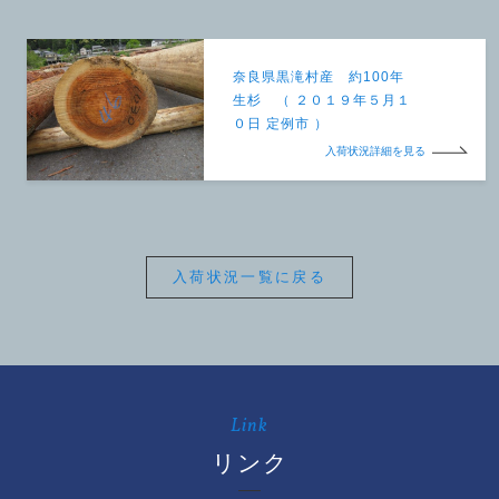
奈良県黒滝村産 約100年
生杉 （ ２０１９年５月１
０日 定例市 ）
入荷状況詳細を見る
入荷状況一覧に戻る
Link
リンク