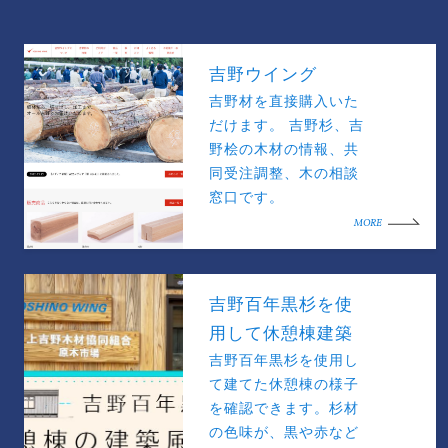
吉野ウイング
吉野材を直接購入いた
だけます。 吉野杉、吉
野桧の木材の情報、共
同受注調整、木の相談
窓口です。
MORE
吉野百年黒杉を使
用して休憩棟建築
吉野百年黒杉を使用し
て建てた休憩棟の様子
を確認できます。杉材
の色味が、黒や赤など