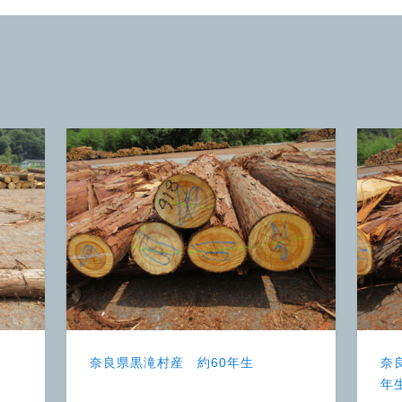
奈良県黒滝村産 約60年生
奈
年