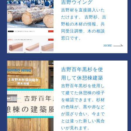
吉野ウイング
吉野材を直接購入いた
だけます。 吉野杉、吉
野桧の木材の情報、共
同受注調整、木の相談
窓口です。
MORE
吉野百年黒杉を使
用して休憩棟建築
吉野百年黒杉を使用し
て建てた休憩棟の様子
を確認できます。杉材
の色味が、黒や赤など
が混ざり合い、今まで
とは違った新しい風合
いが見れます。