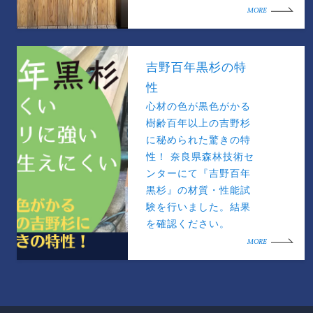
MORE
吉野百年黒杉の特
性
心材の色が黒色がかる
樹齢百年以上の吉野杉
に秘められた驚きの特
性！ 奈良県森林技術セ
ンターにて『吉野百年
黒杉』の材質・性能試
験を行いました。結果
を確認ください。
MORE