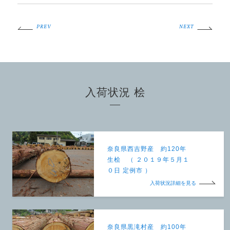
PREV
NEXT
入荷状況 桧
奈良県西吉野産 約120年
生桧 （ ２０１９年５月１
０日 定例市 ）
入荷状況詳細を見る
奈良県黒滝村産 約100年