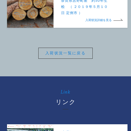
奈良県吉野町産 約50年生
桧 （ ２０１９年５月１０
日 定例市 ）
入荷状況詳細を見る
入荷状況一覧に戻る
Link
リンク