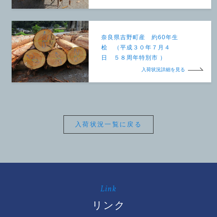
奈良県吉野町産 約60年生
桧 （平成３０年７月４
日 ５８周年特別市 ）
入荷状況詳細を見る
入荷状況一覧に戻る
Link
リンク