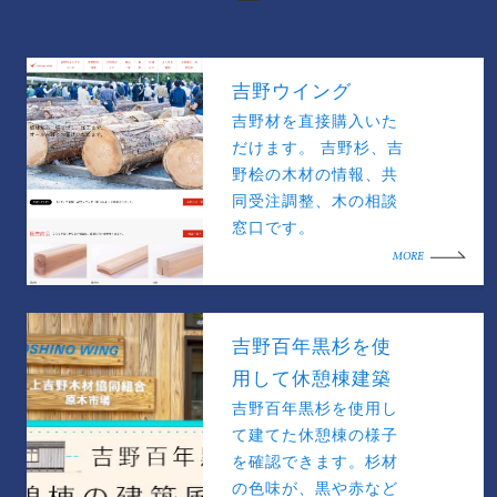
吉野ウイング
吉野材を直接購入いた
だけます。 吉野杉、吉
野桧の木材の情報、共
同受注調整、木の相談
窓口です。
MORE
吉野百年黒杉を使
用して休憩棟建築
吉野百年黒杉を使用し
て建てた休憩棟の様子
を確認できます。杉材
の色味が、黒や赤など