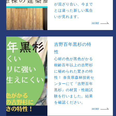
が混ざり合い、今まで
とは違った新しい風合
いが見れます。
MORE
吉野百年黒杉の特
性
心材の色が黒色がかる
樹齢百年以上の吉野杉
に秘められた驚きの特
性！ 奈良県森林技術セ
ンターにて『吉野百年
黒杉』の材質・性能試
験を行いました。結果
を確認ください。
MORE