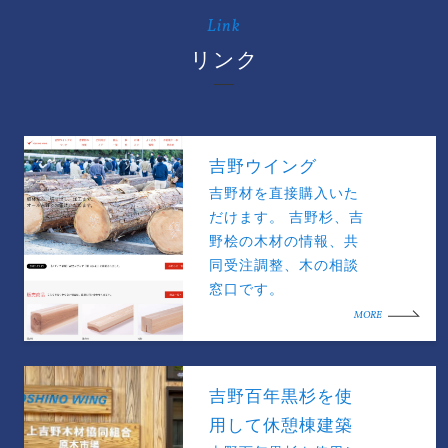
Link
リンク
吉野ウイング
吉野材を直接購入いた
だけます。 吉野杉、吉
野桧の木材の情報、共
同受注調整、木の相談
窓口です。
MORE
吉野百年黒杉を使
用して休憩棟建築