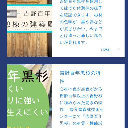
吉野百年黒杉を使用し
て建てた休憩棟の様子
を確認できます。杉材
の色味が、黒や赤など
が混ざり合い、今まで
とは違った新しい風合
いが見れます。
MORE
吉野百年黒杉の特
性
心材の色が黒色がかる
樹齢百年以上の吉野杉
に秘められた驚きの特
性！ 奈良県森林技術セ
ンターにて『吉野百年
黒杉』の材質・性能試