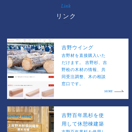
Link
リンク
吉野ウイング
吉野材を直接購入いた
だけます。 吉野杉、吉
野桧の木材の情報、共
同受注調整、木の相談
窓口です。
MORE
吉野百年黒杉を使
用して休憩棟建築
吉野百年黒杉を使用し