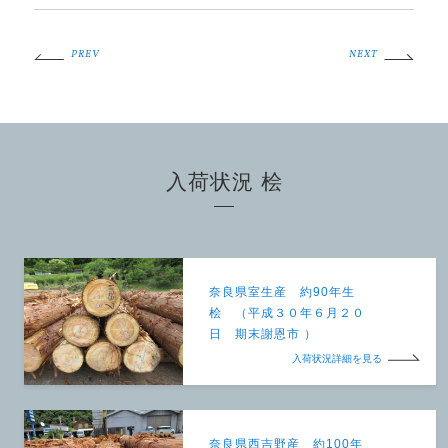
PREV
NEXT
入荷状況 桧
奈良県室生産 約90年生
桧 （平成３０年６月２０
日 期末謝恩市 ）
入荷状況詳細を見る
奈良県西吉野産 約100年