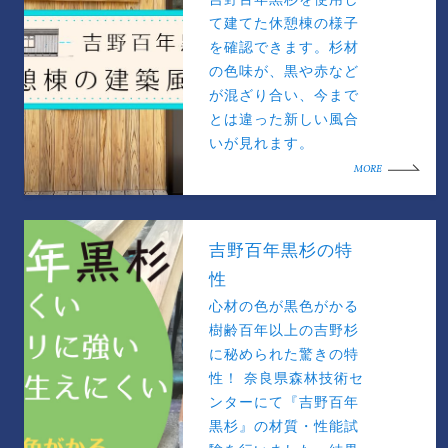
て建てた休憩棟の様子
を確認できます。杉材
の色味が、黒や赤など
が混ざり合い、今まで
とは違った新しい風合
いが見れます。
MORE
吉野百年黒杉の特
性
心材の色が黒色がかる
樹齢百年以上の吉野杉
に秘められた驚きの特
性！ 奈良県森林技術セ
ンターにて『吉野百年
黒杉』の材質・性能試