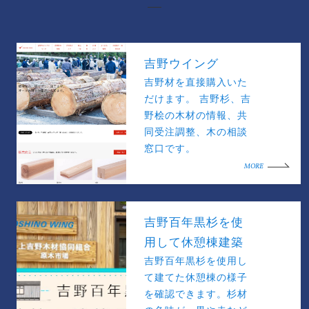
吉野ウイング
吉野材を直接購入いた
だけます。 吉野杉、吉
野桧の木材の情報、共
同受注調整、木の相談
窓口です。
MORE
吉野百年黒杉を使
用して休憩棟建築
吉野百年黒杉を使用し
て建てた休憩棟の様子
を確認できます。杉材