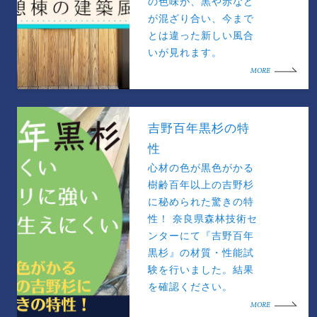
の色味が、黒や赤など
が混ざり合い、今まで
とは違った新しい風合
いが見れます。
MORE
吉野百年黒杉の特
性
心材の色が黒色がかる
樹齢百年以上の吉野杉
に秘められた驚きの特
性！ 奈良県森林技術セ
ンターにて『吉野百年
黒杉』の材質・性能試
験を行いました。結果
を確認ください。
MORE