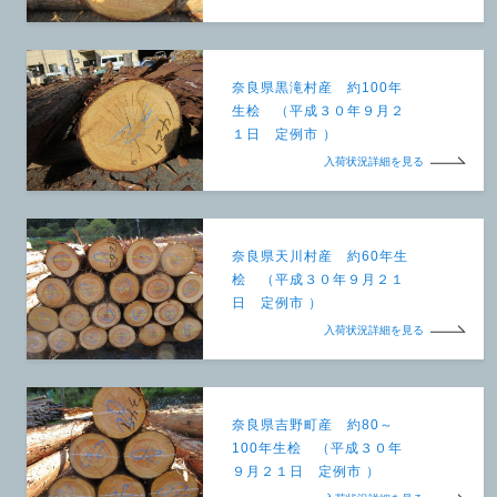
奈良県黒滝村産 約100年
生桧 （平成３０年９月２
１日 定例市 ）
入荷状況詳細を見る
奈良県天川村産 約60年生
桧 （平成３０年９月２１
日 定例市 ）
入荷状況詳細を見る
奈良県吉野町産 約80～
100年生桧 （平成３０年
９月２１日 定例市 ）