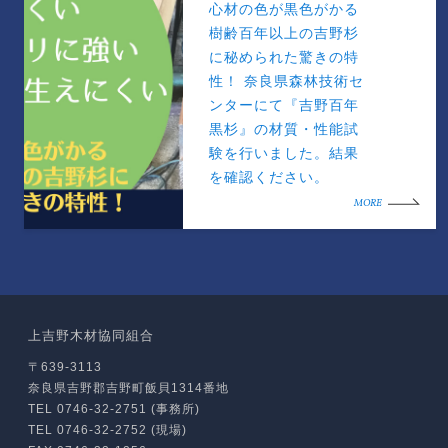
心材の色が黒色がかる
樹齢百年以上の吉野杉
に秘められた驚きの特
性！ 奈良県森林技術セ
ンターにて『吉野百年
黒杉』の材質・性能試
験を行いました。結果
を確認ください。
MORE
上吉野木材協同組合
〒639-3113
奈良県吉野郡吉野町飯貝1314番地
TEL 0746-32-2751 (事務所)
TEL 0746-32-2752 (現場)