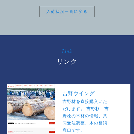
入荷状況一覧に戻る
Link
リンク
吉野ウイング
吉野材を直接購入いた
だけます。 吉野杉、吉
野桧の木材の情報、共
同受注調整、木の相談
窓口です。