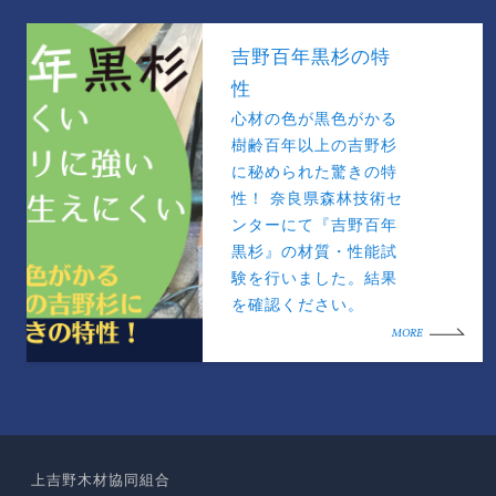
吉野百年黒杉の特
性
心材の色が黒色がかる
樹齢百年以上の吉野杉
に秘められた驚きの特
性！ 奈良県森林技術セ
ンターにて『吉野百年
黒杉』の材質・性能試
験を行いました。結果
を確認ください。
MORE
上吉野木材協同組合