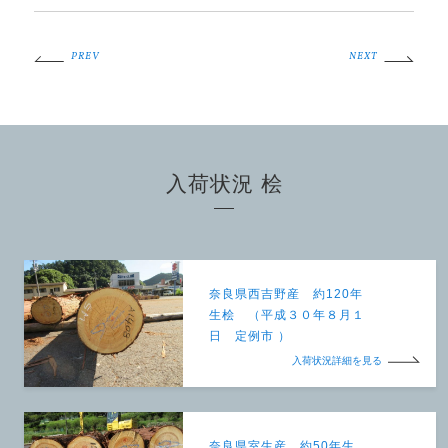
PREV
NEXT
入荷状況 桧
奈良県西吉野産 約120年
生桧 （平成３０年８月１
日 定例市 ）
入荷状況詳細を見る
奈良県室生産 約50年生