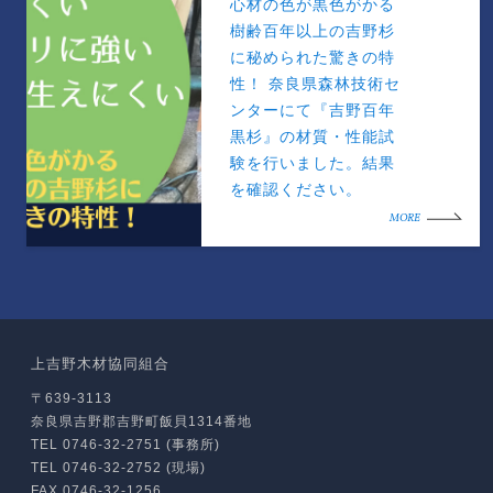
心材の色が黒色がかる
樹齢百年以上の吉野杉
に秘められた驚きの特
性！ 奈良県森林技術セ
ンターにて『吉野百年
黒杉』の材質・性能試
験を行いました。結果
を確認ください。
MORE
上吉野木材協同組合
〒639-3113
奈良県吉野郡吉野町飯貝1314番地
TEL 0746-32-2751 (事務所)
TEL 0746-32-2752 (現場)
FAX 0746-32-1256