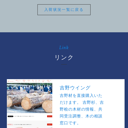
入荷状況一覧に戻る
Link
リンク
吉野ウイング
吉野材を直接購入いた
だけます。 吉野杉、吉
野桧の木材の情報、共
同受注調整、木の相談
窓口です。