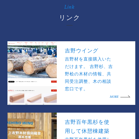
Link
リンク
吉野ウイング
吉野材を直接購入いた
だけます。 吉野杉、吉
野桧の木材の情報、共
同受注調整、木の相談
窓口です。
MORE
吉野百年黒杉を使
用して休憩棟建築