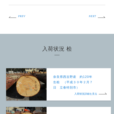
PREV
NEXT
入荷状況 桧
奈良県西吉野産 約120年
生桧 （平成３０年２月７
日 立春特別市）
入荷状況詳細を見る