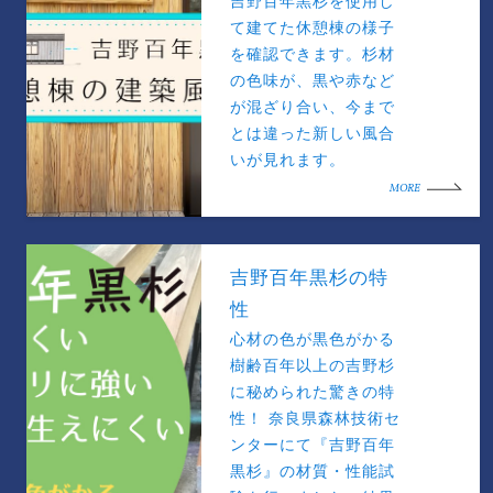
吉野百年黒杉を使用し
て建てた休憩棟の様子
を確認できます。杉材
の色味が、黒や赤など
が混ざり合い、今まで
とは違った新しい風合
いが見れます。
MORE
吉野百年黒杉の特
性
心材の色が黒色がかる
樹齢百年以上の吉野杉
に秘められた驚きの特
性！ 奈良県森林技術セ
ンターにて『吉野百年
黒杉』の材質・性能試