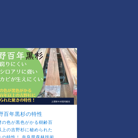
野百年黒杉の特性
材の色が黒色がかる樹齢百
以上の吉野杉に秘められた
きの特性！ 奈良県森林技術