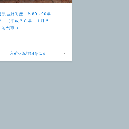
良県吉野町産 約80～90年
桧 （平成３０年１１月６
 定例市 ）
入荷状況詳細を見る