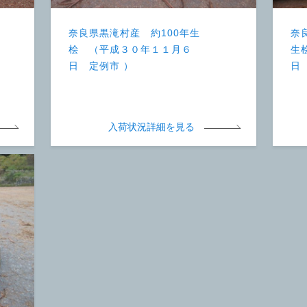
奈良県黒滝村産 約100年生
奈
桧 （平成３０年１１月６
生
日 定例市 ）
日
入荷状況詳細を見る