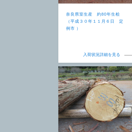
奈良県室生産 約80年生桧
（平成３０年１１月６日 定
例市 ）
入荷状況詳細を見る