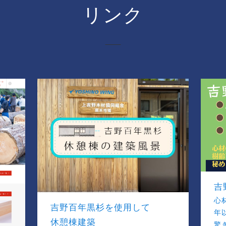
リンク
吉
心
吉野百年黒杉を使用して
年
休憩棟建築
驚