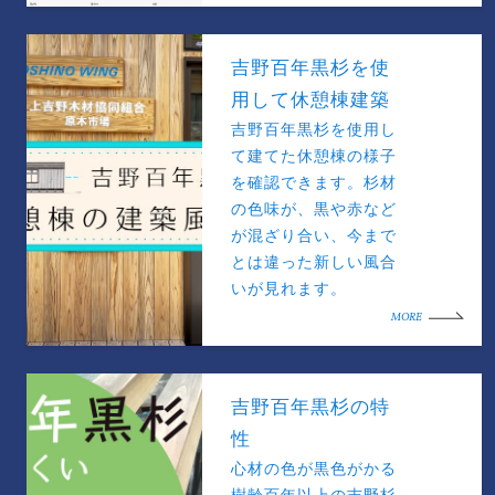
吉野百年黒杉を使
用して休憩棟建築
吉野百年黒杉を使用し
て建てた休憩棟の様子
を確認できます。杉材
の色味が、黒や赤など
が混ざり合い、今まで
とは違った新しい風合
いが見れます。
MORE
吉野百年黒杉の特
性
心材の色が黒色がかる