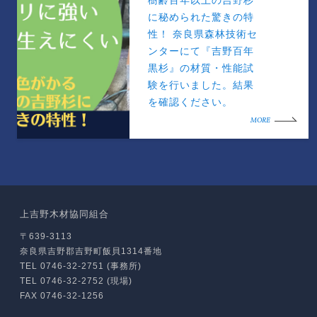
樹齢百年以上の吉野杉
に秘められた驚きの特
性！ 奈良県森林技術セ
ンターにて『吉野百年
黒杉』の材質・性能試
験を行いました。結果
を確認ください。
MORE
上吉野木材協同組合
〒639-3113
奈良県吉野郡吉野町飯貝1314番地
TEL 0746-32-2751 (事務所)
TEL 0746-32-2752 (現場)
FAX 0746-32-1256