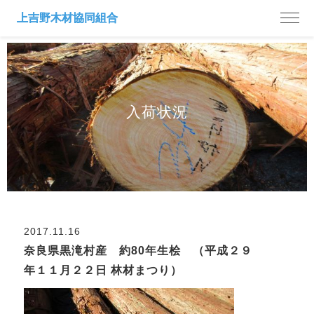
入荷状況
2017.11.16
奈良県黒滝村産 約80年生桧 （平成２９
年１１月２２日 林材まつり）