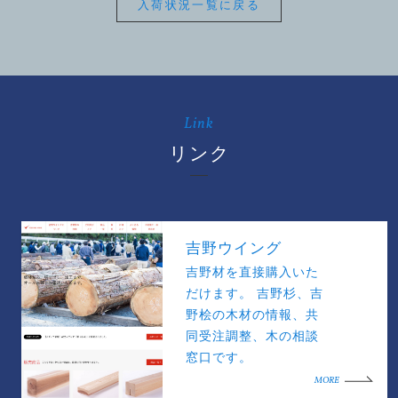
入荷状況一覧に戻る
Link
リンク
吉野ウイング
吉野材を直接購入いた
だけます。 吉野杉、吉
野桧の木材の情報、共
同受注調整、木の相談
窓口です。
MORE