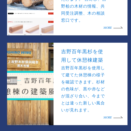
野桧の木材の情報、共
同受注調整、木の相談
窓口です。
MORE
吉野百年黒杉を使
用して休憩棟建築
吉野百年黒杉を使用し
て建てた休憩棟の様子
を確認できます。杉材
の色味が、黒や赤など
が混ざり合い、今まで
とは違った新しい風合
いが見れます。
MORE