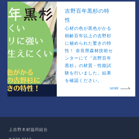
吉野百年黒杉の特
性
心材の色が黒色がかる
樹齢百年以上の吉野杉
に秘められた驚きの特
性！ 奈良県森林技術セ
ンターにて『吉野百年
黒杉』の材質・性能試
験を行いました。結果
を確認ください。
MORE
上吉野木材協同組合