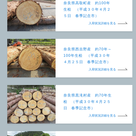
奈良県高取町産 約100年
生桧 （平成３０年４月２
５日 春季記念市）
入荷状況詳細を見る
奈良県西吉野産 約70年～
100年生桧 （平成３０年
４月２５日 春季記念市）
入荷状況詳細を見る
奈良県黒滝村産 約70年生
桧 （平成３０年４月２５
日 春季記念市）
入荷状況詳細を見る