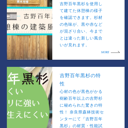
吉野百年黒杉を使用し
て建てた休憩棟の様子
を確認できます。杉材
の色味が、黒や赤など
が混ざり合い、今まで
とは違った新しい風合
いが見れます。
MORE
吉野百年黒杉の特
性
心材の色が黒色がかる
樹齢百年以上の吉野杉
に秘められた驚きの特
性！ 奈良県森林技術セ
ンターにて『吉野百年
黒杉』の材質・性能試