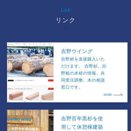
Link
リンク
吉野ウイング
吉野材を直接購入いた
だけます。 吉野杉、吉
野桧の木材の情報、共
同受注調整、木の相談
窓口です。
MORE
吉野百年黒杉を使
用して休憩棟建築