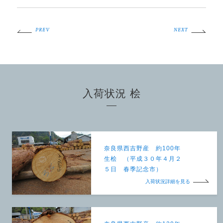
PREV
NEXT
入荷状況 桧
奈良県西吉野産 約100年
生桧 （平成３０年４月２
５日 春季記念市）
入荷状況詳細を見る