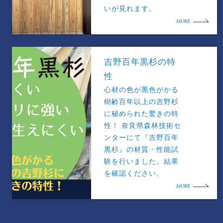
いが見れます。
MORE
吉野百年黒杉の特
性
心材の色が黒色がかる
樹齢百年以上の吉野杉
に秘められた驚きの特
性！ 奈良県森林技術セ
ンターにて『吉野百年
黒杉』の材質・性能試
験を行いました。結果
を確認ください。
MORE