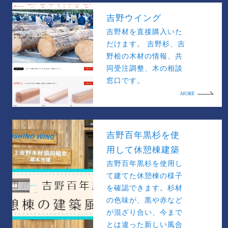
吉野ウイング
吉野材を直接購入いた
だけます。 吉野杉、吉
野桧の木材の情報、共
同受注調整、木の相談
窓口です。
MORE
吉野百年黒杉を使
用して休憩棟建築
吉野百年黒杉を使用し
て建てた休憩棟の様子
を確認できます。杉材
の色味が、黒や赤など
が混ざり合い、今まで
とは違った新しい風合