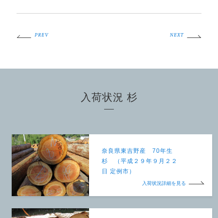
PREV
NEXT
入荷状況 杉
奈良県東吉野産 70年生
杉 （平成２９年９月２２
日 定例市）
入荷状況詳細を見る