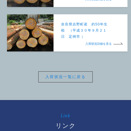
奈良県吉野町産 約50年生
桧 （平成３０年９月２１
日 定例市 ）
入荷状況詳細を見る
入荷状況一覧に戻る
Link
リンク