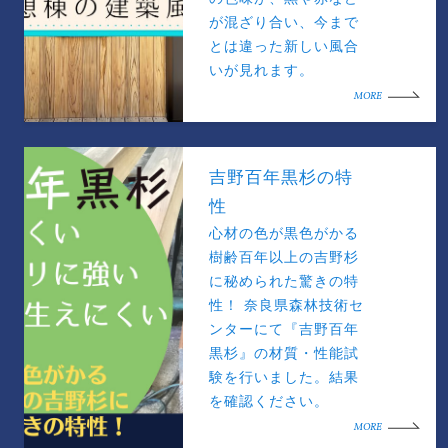
が混ざり合い、今まで
とは違った新しい風合
いが見れます。
MORE
吉野百年黒杉の特
性
心材の色が黒色がかる
樹齢百年以上の吉野杉
に秘められた驚きの特
性！ 奈良県森林技術セ
ンターにて『吉野百年
黒杉』の材質・性能試
験を行いました。結果
を確認ください。
MORE