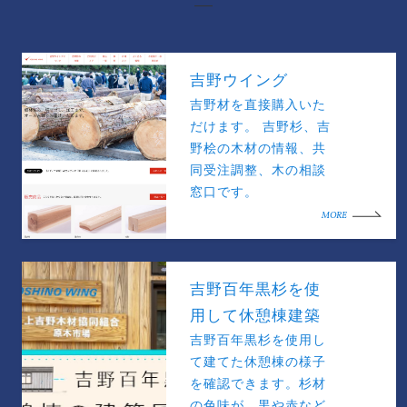
吉野ウイング
吉野材を直接購入いた
だけます。 吉野杉、吉
野桧の木材の情報、共
同受注調整、木の相談
窓口です。
MORE
吉野百年黒杉を使
用して休憩棟建築
吉野百年黒杉を使用し
て建てた休憩棟の様子
を確認できます。杉材
の色味が、黒や赤など