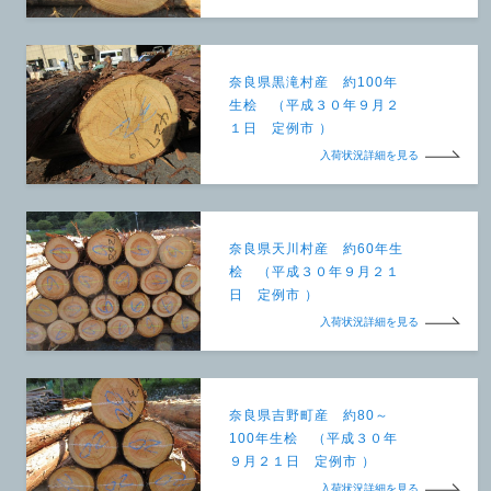
奈良県黒滝村産 約100年
生桧 （平成３０年９月２
１日 定例市 ）
入荷状況詳細を見る
奈良県天川村産 約60年生
桧 （平成３０年９月２１
日 定例市 ）
入荷状況詳細を見る
奈良県吉野町産 約80～
100年生桧 （平成３０年
９月２１日 定例市 ）
入荷状況詳細を見る