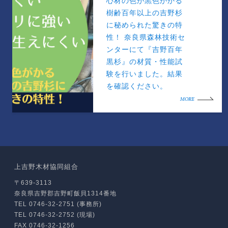
心材の色が黒色がかる
樹齢百年以上の吉野杉
に秘められた驚きの特
性！ 奈良県森林技術セ
ンターにて『吉野百年
黒杉』の材質・性能試
験を行いました。結果
を確認ください。
MORE
上吉野木材協同組合
〒639-3113
奈良県吉野郡吉野町飯貝1314番地
TEL 0746-32-2751 (事務所)
TEL 0746-32-2752 (現場)
FAX 0746-32-1256