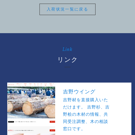
入荷状況一覧に戻る
Link
リンク
吉野ウイング
吉野材を直接購入いた
だけます。 吉野杉、吉
野桧の木材の情報、共
同受注調整、木の相談
窓口です。