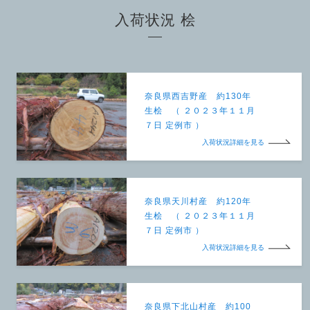
入荷状況 桧
奈良県西吉野産 約130年
生桧 （ ２０２３年１１月
７日 定例市 ）
入荷状況詳細を見る
奈良県天川村産 約120年
生桧 （ ２０２３年１１月
７日 定例市 ）
入荷状況詳細を見る
奈良県下北山村産 約100