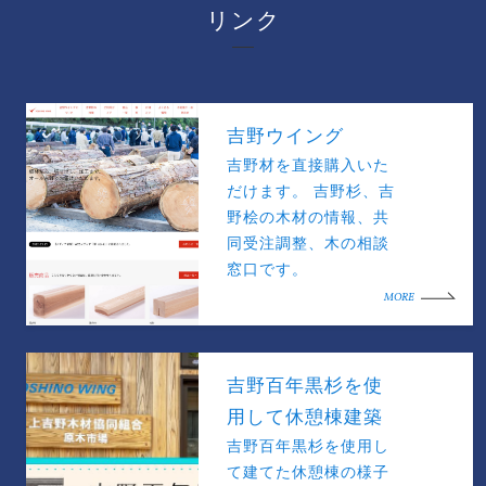
リンク
吉野ウイング
吉野材を直接購入いた
だけます。 吉野杉、吉
野桧の木材の情報、共
同受注調整、木の相談
窓口です。
MORE
吉野百年黒杉を使
用して休憩棟建築
吉野百年黒杉を使用し
て建てた休憩棟の様子