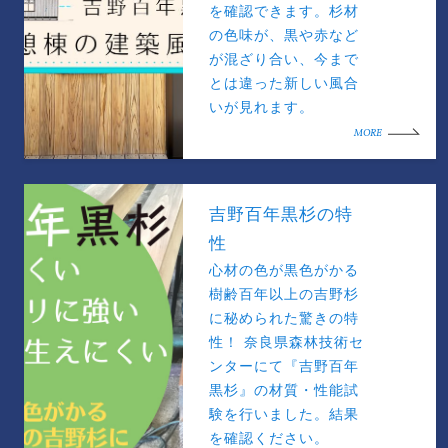
を確認できます。杉材
の色味が、黒や赤など
が混ざり合い、今まで
とは違った新しい風合
いが見れます。
MORE
吉野百年黒杉の特
性
心材の色が黒色がかる
樹齢百年以上の吉野杉
に秘められた驚きの特
性！ 奈良県森林技術セ
ンターにて『吉野百年
黒杉』の材質・性能試
験を行いました。結果
を確認ください。