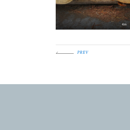
4m
PREV