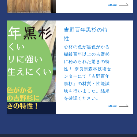
MORE
吉野百年黒杉の特
性
心材の色が黒色がかる
樹齢百年以上の吉野杉
に秘められた驚きの特
性！ 奈良県森林技術セ
ンターにて『吉野百年
黒杉』の材質・性能試
験を行いました。結果
を確認ください。
MORE