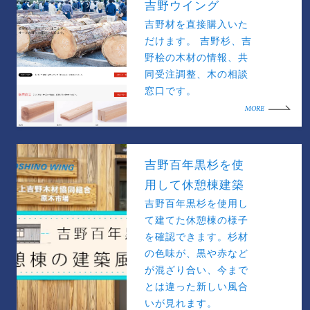
吉野ウイング
吉野材を直接購入いた
だけます。 吉野杉、吉
野桧の木材の情報、共
同受注調整、木の相談
窓口です。
MORE
吉野百年黒杉を使
用して休憩棟建築
吉野百年黒杉を使用し
て建てた休憩棟の様子
を確認できます。杉材
の色味が、黒や赤など
が混ざり合い、今まで
とは違った新しい風合
いが見れます。