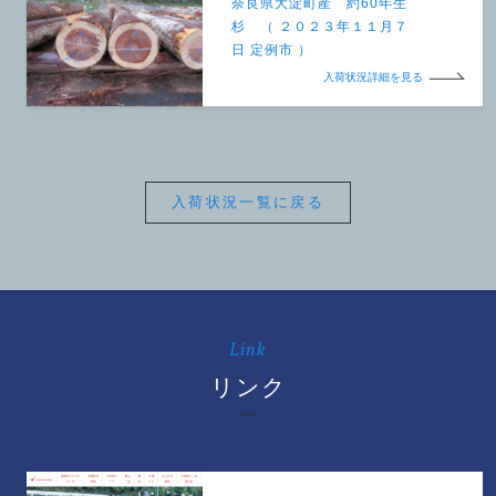
奈良県大淀町産 約60年生
杉 （ ２０２３年１１月７
日 定例市 ）
入荷状況詳細を見る
入荷状況一覧に戻る
Link
リンク