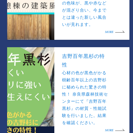
の色味が、黒や赤など
が混ざり合い、今まで
とは違った新しい風合
いが見れます。
MORE
吉野百年黒杉の特
性
心材の色が黒色がかる
樹齢百年以上の吉野杉
に秘められた驚きの特
性！ 奈良県森林技術セ
ンターにて『吉野百年
黒杉』の材質・性能試
験を行いました。結果
を確認ください。
MORE