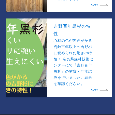
MORE
吉野百年黒杉の特
性
心材の色が黒色がかる
樹齢百年以上の吉野杉
に秘められた驚きの特
性！ 奈良県森林技術セ
ンターにて『吉野百年
黒杉』の材質・性能試
験を行いました。結果
を確認ください。
MORE