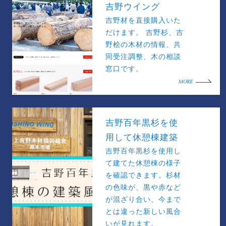
吉野ウイング
吉野材を直接購入いた
だけます。 吉野杉、吉
野桧の木材の情報、共
同受注調整、木の相談
窓口です。
MORE
吉野百年黒杉を使
用して休憩棟建築
吉野百年黒杉を使用し
て建てた休憩棟の様子
を確認できます。杉材
の色味が、黒や赤など
が混ざり合い、今まで
とは違った新しい風合
いが見れます。