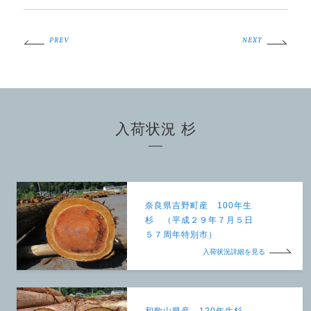
PREV
NEXT
入荷状況 杉
奈良県吉野町産 100年生
杉 （平成２９年７月５日
５７周年特別市）
入荷状況詳細を見る
和歌山県産 120年生杉