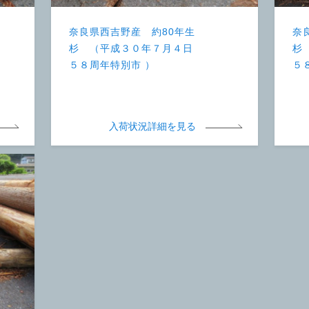
奈良県西吉野産 約80年生
奈
杉 （平成３０年７月４日
杉
５８周年特別市 ）
５
入荷状況詳細を見る