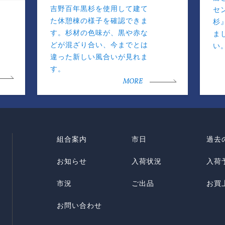
吉野百年黒杉を使用して建て
セ
た休憩棟の様子を確認できま
杉
す。杉材の色味が、黒や赤な
ま
どが混ざり合い、今までとは
い
違った新しい風合いが見れま
す。
MORE
組合案内
市日
過去
お知らせ
入荷状況
入荷
市況
ご出品
お買
お問い合わせ