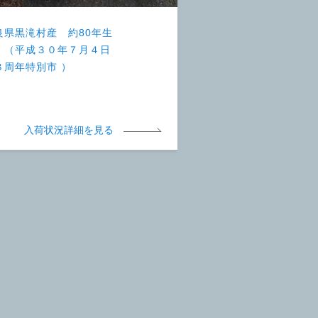
良県黒滝村産 約80年生
 （平成３０年７月４日
８周年特別市 ）
入荷状況詳細を見る