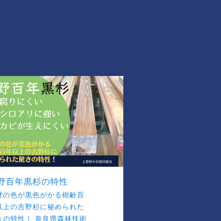
野百年黒杉の特性
材の色が黒色がかる樹齢百
以上の吉野杉に秘められた
きの特性！ 奈良県森林技術