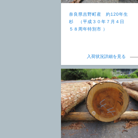
奈良県吉野町産 約120年生
杉 （平成３０年７月４日
５８周年特別市 ）
入荷状況詳細を見る