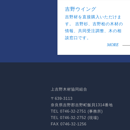
吉野ウイング
吉野材を直接購入いただけま
す。 吉野杉、吉野桧の木材の
情報、共同受注調整、木の相
談窓口です。
MORE
上吉野木材協同組合
〒639-3113
奈良県吉野郡吉野町飯貝1314番地
TEL 0746-32-2751 (事務所)
TEL 0746-32-2752 (現場)
FAX 0746-32-1256