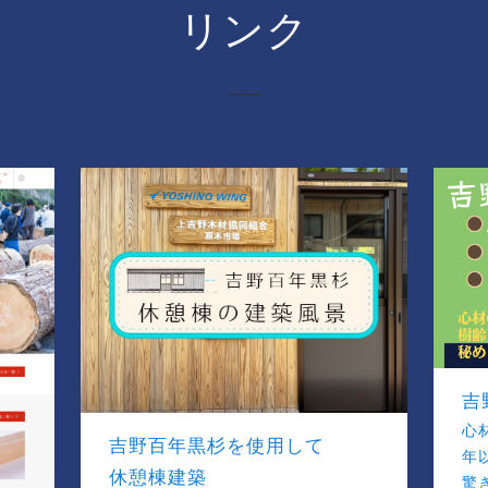
リンク
吉
心
吉野百年黒杉を使用して
年
休憩棟建築
驚