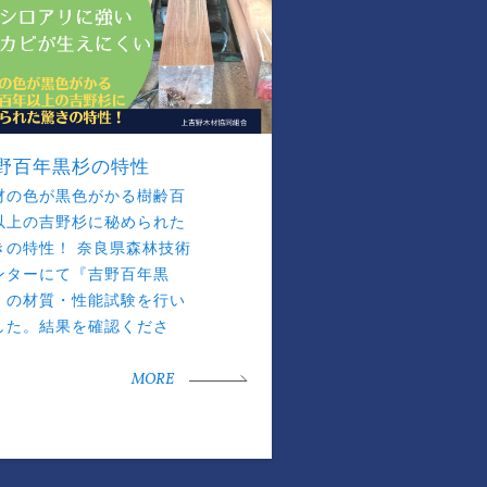
野百年黒杉の特性
材の色が黒色がかる樹齢百
以上の吉野杉に秘められた
きの特性！ 奈良県森林技術
ンターにて『吉野百年黒
』の材質・性能試験を行い
した。結果を確認くださ
。
MORE