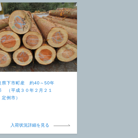
良県下市町産 約40～50年
杉 （平成３０年２月２１
 定例市）
入荷状況詳細を見る