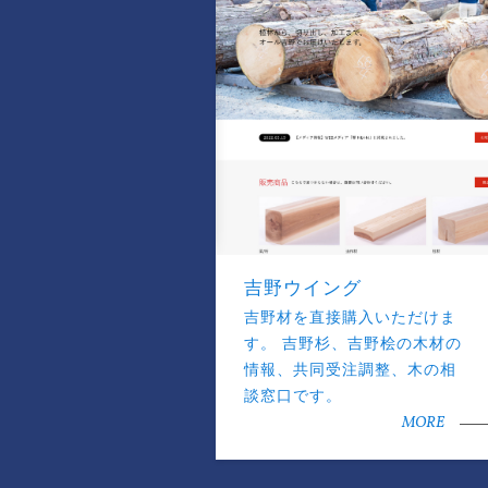
吉野ウイング
吉野材を直接購入いただけま
す。 吉野杉、吉野桧の木材の
情報、共同受注調整、木の相
談窓口です。
MORE