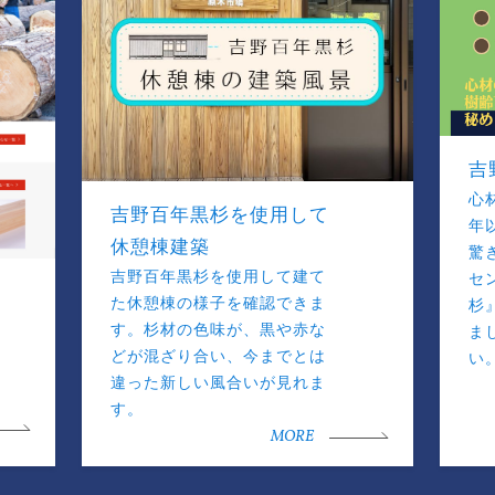
吉
心
吉野百年黒杉を使用して
年
休憩棟建築
驚
吉野百年黒杉を使用して建て
セ
た休憩棟の様子を確認できま
杉
す。杉材の色味が、黒や赤な
ま
どが混ざり合い、今までとは
い
違った新しい風合いが見れま
す。
MORE