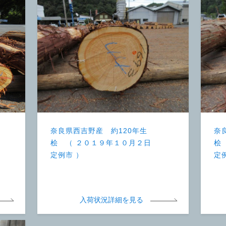
奈良県西吉野産 約120年生
奈
桧 （ ２０１９年１０月２日
桧
定例市 ）
定
入荷状況詳細を見る