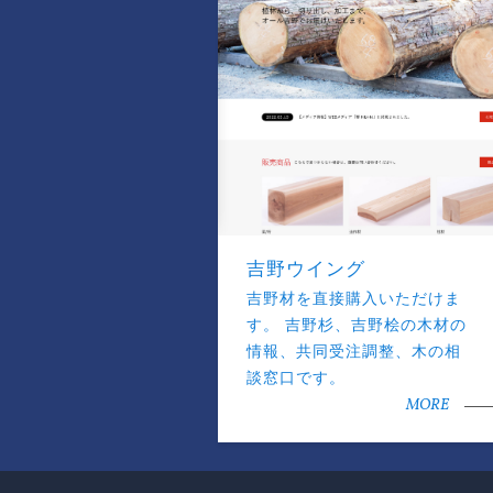
吉野ウイング
吉野材を直接購入いただけま
す。 吉野杉、吉野桧の木材の
情報、共同受注調整、木の相
談窓口です。
MORE