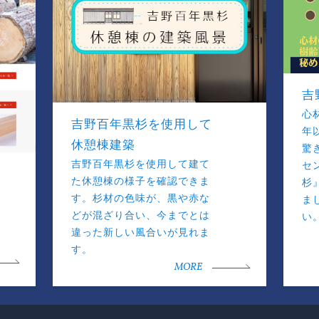
吉
心
吉野百年黒杉を使用して
年
休憩棟建築
驚
吉野百年黒杉を使用して建て
セ
た休憩棟の様子を確認できま
杉
す。杉材の色味が、黒や赤な
ま
どが混ざり合い、今までとは
い
違った新しい風合いが見れま
す。
MORE