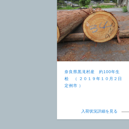
奈良県黒滝村産 約100年生
桧 （ ２０１９年１０月２日
定例市 ）
入荷状況詳細を見る