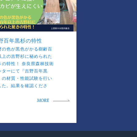
野百年黒杉の特性
材の色が黒色がかる樹齢百
以上の吉野杉に秘められた
きの特性！ 奈良県森林技術
ンターにて『吉野百年黒
』の材質・性能試験を行い
した。結果を確認くださ
。
MORE