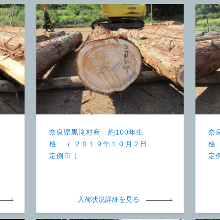
奈良県黒滝村産 約100年生
奈
桧 （ ２０１９年１０月２日
桧
定例市 ）
定
入荷状況詳細を見る