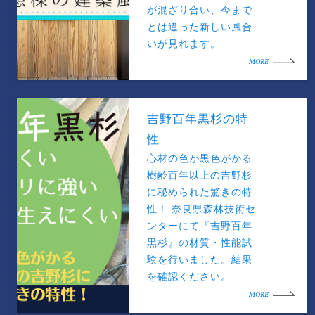
が混ざり合い、今まで
とは違った新しい風合
いが見れます。
MORE
吉野百年黒杉の特
性
心材の色が黒色がかる
樹齢百年以上の吉野杉
に秘められた驚きの特
性！ 奈良県森林技術セ
ンターにて『吉野百年
黒杉』の材質・性能試
験を行いました。結果
を確認ください。
MORE