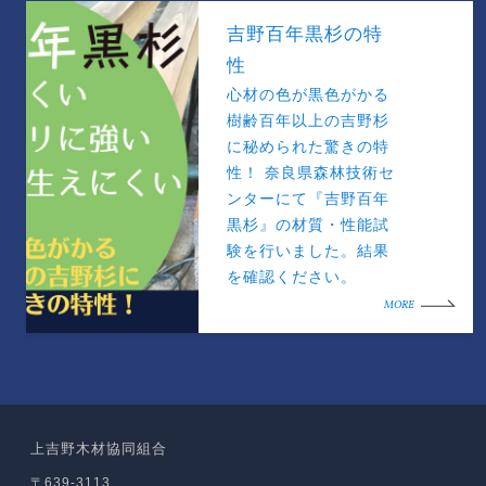
吉野百年黒杉の特
性
心材の色が黒色がかる
樹齢百年以上の吉野杉
に秘められた驚きの特
性！ 奈良県森林技術セ
ンターにて『吉野百年
黒杉』の材質・性能試
験を行いました。結果
を確認ください。
MORE
上吉野木材協同組合
〒639-3113