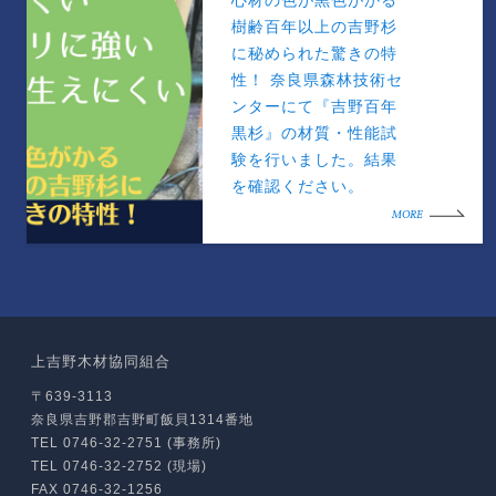
心材の色が黒色がかる
樹齢百年以上の吉野杉
に秘められた驚きの特
性！ 奈良県森林技術セ
ンターにて『吉野百年
黒杉』の材質・性能試
験を行いました。結果
を確認ください。
MORE
上吉野木材協同組合
〒639-3113
奈良県吉野郡吉野町飯貝1314番地
TEL 0746-32-2751 (事務所)
TEL 0746-32-2752 (現場)
FAX 0746-32-1256