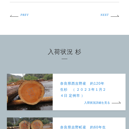
PREV
NEXT
入荷状況 杉
奈良県西吉野産 約120年
生杉 （ ２０２３年１月２
４日 定例市 ）
入荷状況詳細を見る
奈良県吉野町産 約60年生