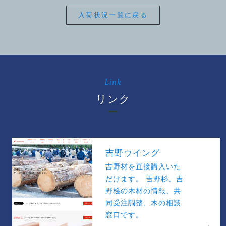
入荷状況一覧に戻る
Link
リンク
吉野ウイング
吉野材を直接購入いた
だけます。 吉野杉、吉
野桧の木材の情報、共
同受注調整、木の相談
窓口です。