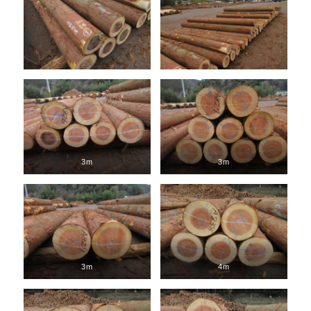
3m
3m
3m
4m