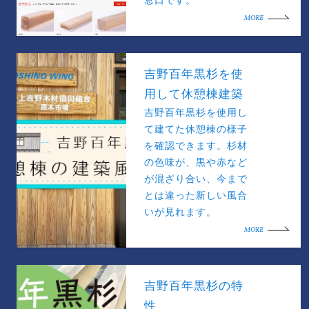
窓口です。
MORE
吉野百年黒杉を使
用して休憩棟建築
吉野百年黒杉を使用し
て建てた休憩棟の様子
を確認できます。杉材
の色味が、黒や赤など
が混ざり合い、今まで
とは違った新しい風合
いが見れます。
MORE
吉野百年黒杉の特
性