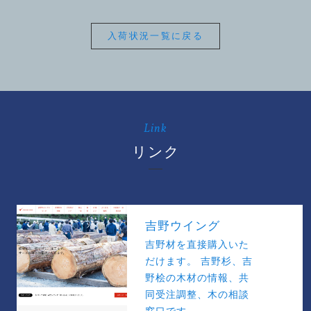
入荷状況一覧に戻る
Link
リンク
吉野ウイング
吉野材を直接購入いた
だけます。 吉野杉、吉
野桧の木材の情報、共
同受注調整、木の相談