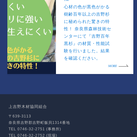
心材の色が黒色がかる
樹齢百年以上の吉野杉
に秘められた驚きの特
性！ 奈良県森林技術セ
ンターにて『吉野百年
黒杉』の材質・性能試
験を行いました。結果
を確認ください。
MORE
上吉野木材協同組合
〒639-3113
奈良県吉野郡吉野町飯貝1314番地
TEL 0746-32-2751 (事務所)
TEL 0746-32-2752 (現場)