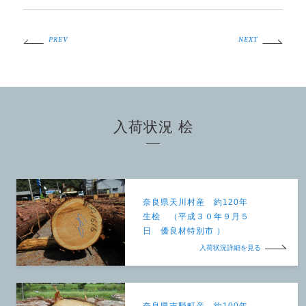
PREV
NEXT
入荷状況 桧
奈良県天川村産 約120年
生桧 （平成３０年９月５
日 優良材特別市 ）
入荷状況詳細を見る
奈良県吉野町産 約100年