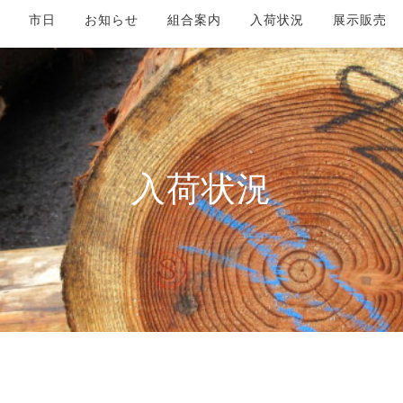
市日
お知らせ
組合案内
入荷状況
展示販売
入荷状況