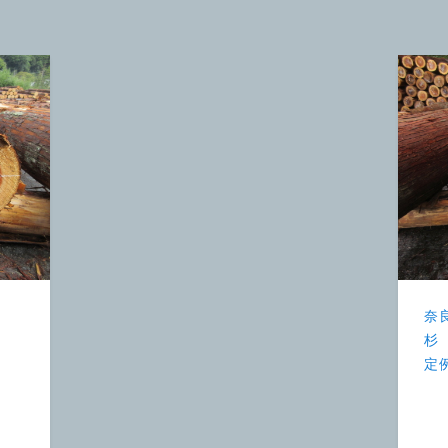
奈
杉
定