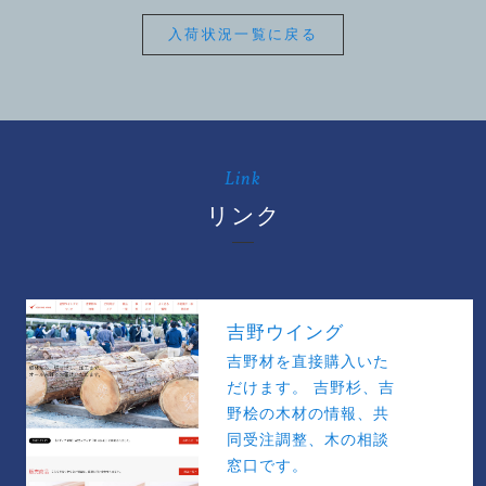
入荷状況一覧に戻る
Link
リンク
吉野ウイング
吉野材を直接購入いた
だけます。 吉野杉、吉
野桧の木材の情報、共
同受注調整、木の相談
窓口です。