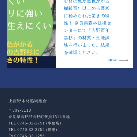
心材の色が黒色がかる
樹齢百年以上の吉野杉
に秘められた驚きの特
性！ 奈良県森林技術セ
ンターにて『吉野百年
黒杉』の材質・性能試
験を行いました。結果
を確認ください。
MORE
上吉野木材協同組合
〒639-3113
奈良県吉野郡吉野町飯貝1314番地
TEL 0746-32-2751 (事務所)
TEL 0746-32-2752 (現場)
FAX 0746-32-1256