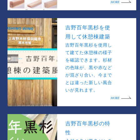
MORE
吉野百年黒杉を使
用して休憩棟建築
吉野百年黒杉を使用し
て建てた休憩棟の様子
を確認できます。杉材
の色味が、黒や赤など
が混ざり合い、今まで
とは違った新しい風合
いが見れます。
MORE
吉野百年黒杉の特
性