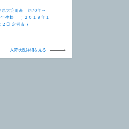
良県大淀町産 約70年～
40年生桧 （ ２０１９年１
２２日 定例市 ）
入荷状況詳細を見る