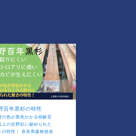
野百年黒杉の特性
材の色が黒色がかる樹齢百
以上の吉野杉に秘められた
きの特性！ 奈良県森林技術