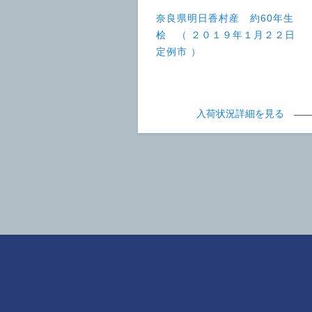
奈良県明日香村産 約60年生
桧 （ ２０１９年１月２２日
定例市 ）
入荷状況詳細を見る