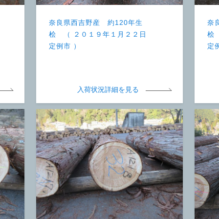
奈良県西吉野産 約120年生
奈
桧 （ ２０１９年１月２２日
桧
定例市 ）
定
入荷状況詳細を見る