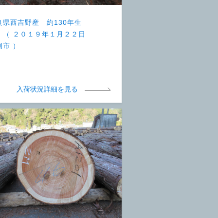
良県西吉野産 約130年生
 （ ２０１９年１月２２日
例市 ）
入荷状況詳細を見る