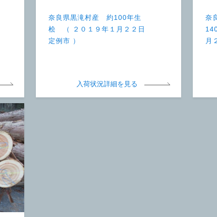
奈良県黒滝村産 約100年生
奈
桧 （ ２０１９年１月２２日
1
定例市 ）
月
入荷状況詳細を見る