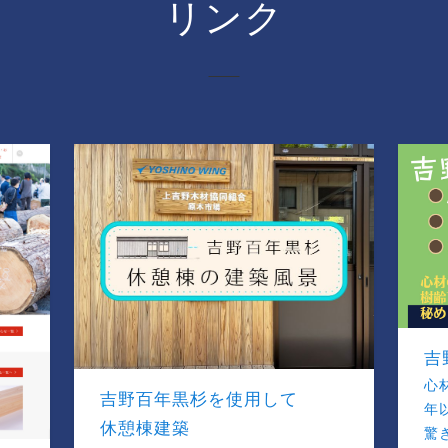
リンク
吉
心
吉野百年黒杉を使用して
年
休憩棟建築
驚