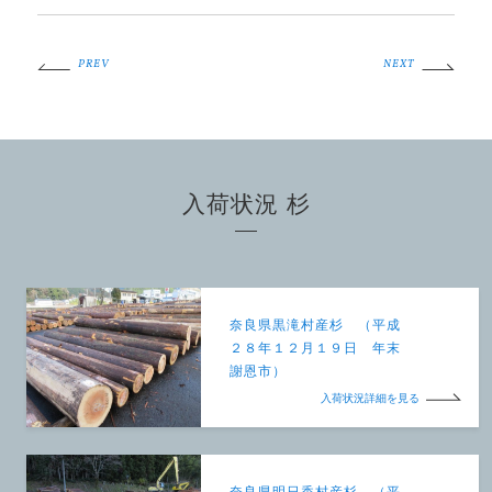
PREV
NEXT
入荷状況 杉
奈良県黒滝村産杉 （平成
２８年１２月１９日 年末
謝恩市）
入荷状況詳細を見る
奈良県明日香村産杉 （平