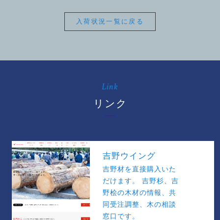
入荷状況一覧に戻る
Link
リンク
吉野ウイング
吉野材を直接購入いた
だけます。 吉野杉、吉
野桧の木材の情報、共
同受注調整、木の相談
窓口です。