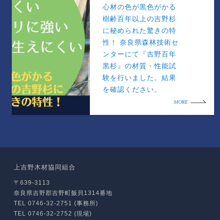
心材の色が黒色がかる
樹齢百年以上の吉野杉
に秘められた驚きの特
性！ 奈良県森林技術セ
ンターにて『吉野百年
黒杉』の材質・性能試
験を行いました。結果
を確認ください。
MORE
上吉野木材協同組合
〒639-3113
奈良県吉野郡吉野町飯貝1314番地
TEL 0746-32-2751 (事務所)
TEL 0746-32-2752 (現場)