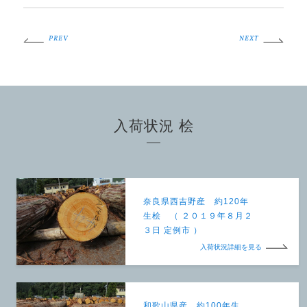
PREV
NEXT
入荷状況 桧
奈良県西吉野産 約120年
生桧 （ ２０１９年８月２
３日 定例市 ）
入荷状況詳細を見る
和歌山県産 約100年生