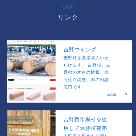
Link
リンク
吉野ウイング
吉野材を直接購入いた
だけます。 吉野杉、吉
野桧の木材の情報、共
同受注調整、木の相談
窓口です。
MORE
吉野百年黒杉を使
用して休憩棟建築