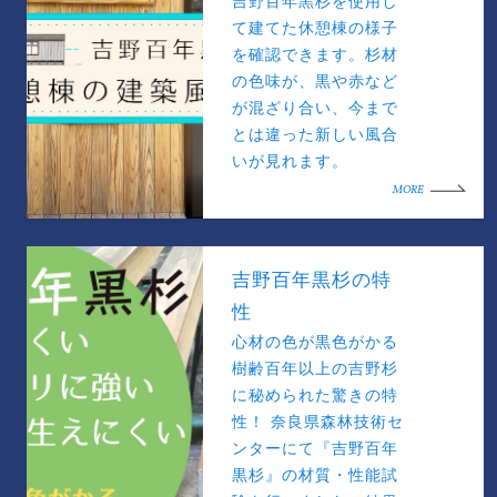
吉野百年黒杉を使用し
て建てた休憩棟の様子
を確認できます。杉材
の色味が、黒や赤など
が混ざり合い、今まで
とは違った新しい風合
いが見れます。
MORE
吉野百年黒杉の特
性
心材の色が黒色がかる
樹齢百年以上の吉野杉
に秘められた驚きの特
性！ 奈良県森林技術セ
ンターにて『吉野百年
黒杉』の材質・性能試