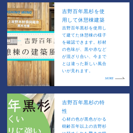
吉野百年黒杉を使
用して休憩棟建築
吉野百年黒杉を使用し
て建てた休憩棟の様子
を確認できます。杉材
の色味が、黒や赤など
が混ざり合い、今まで
とは違った新しい風合
いが見れます。
MORE
吉野百年黒杉の特
性
心材の色が黒色がかる
樹齢百年以上の吉野杉