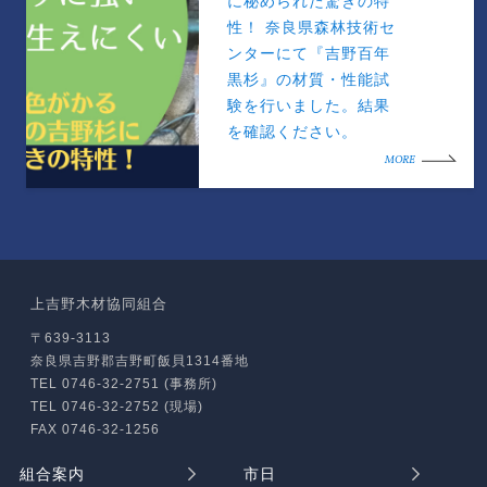
に秘められた驚きの特
性！ 奈良県森林技術セ
ンターにて『吉野百年
黒杉』の材質・性能試
験を行いました。結果
を確認ください。
MORE
上吉野木材協同組合
〒639-3113
奈良県吉野郡吉野町飯貝1314番地
TEL 0746-32-2751 (事務所)
TEL 0746-32-2752 (現場)
FAX 0746-32-1256
組合案内
市日