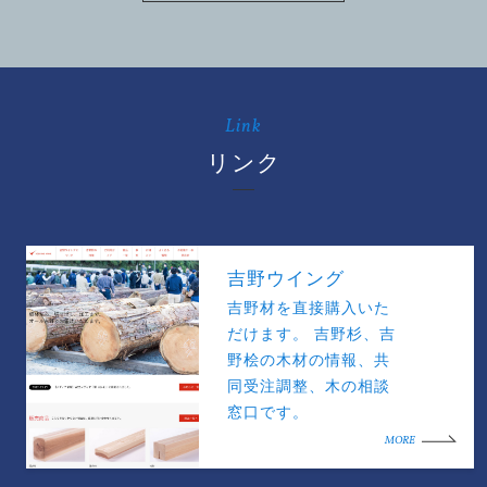
Link
リンク
吉野ウイング
吉野材を直接購入いた
だけます。 吉野杉、吉
野桧の木材の情報、共
同受注調整、木の相談
窓口です。
MORE