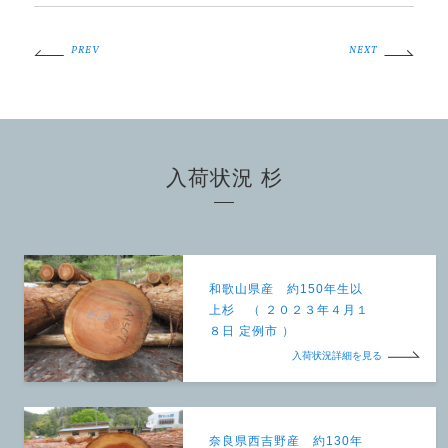
PREV
NEXT
入荷状況 杉
和歌山県産 約150年生以
上杉 （ ２０２３年４月１
８日 定例市 ）
入荷状況詳細を見る
奈良県西吉野産 約130年