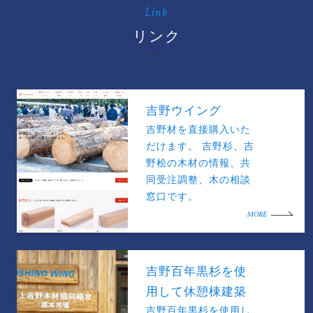
Link
リンク
吉野ウイング
吉野材を直接購入いた
だけます。 吉野杉、吉
野桧の木材の情報、共
同受注調整、木の相談
窓口です。
MORE
吉野百年黒杉を使
用して休憩棟建築
吉野百年黒杉を使用し