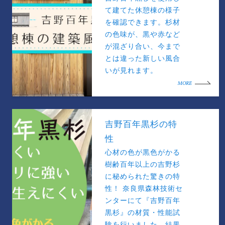
て建てた休憩棟の様子
を確認できます。杉材
の色味が、黒や赤など
が混ざり合い、今まで
とは違った新しい風合
いが見れます。
MORE
吉野百年黒杉の特
性
心材の色が黒色がかる
樹齢百年以上の吉野杉
に秘められた驚きの特
性！ 奈良県森林技術セ
ンターにて『吉野百年
黒杉』の材質・性能試
験を行いました。結果