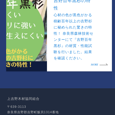
吉野百年黒杉の特
性
心材の色が黒色がかる
樹齢百年以上の吉野杉
に秘められた驚きの特
性！ 奈良県森林技術セ
ンターにて『吉野百年
黒杉』の材質・性能試
験を行いました。結果
を確認ください。
MORE
上吉野木材協同組合
〒639-3113
奈良県吉野郡吉野町飯貝1314番地