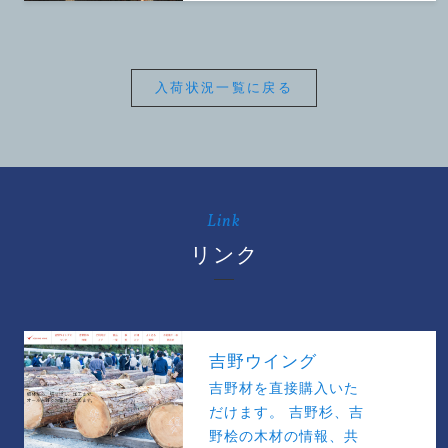
入荷状況一覧に戻る
Link
リンク
吉野ウイング
吉野材を直接購入いた
だけます。 吉野杉、吉
野桧の木材の情報、共