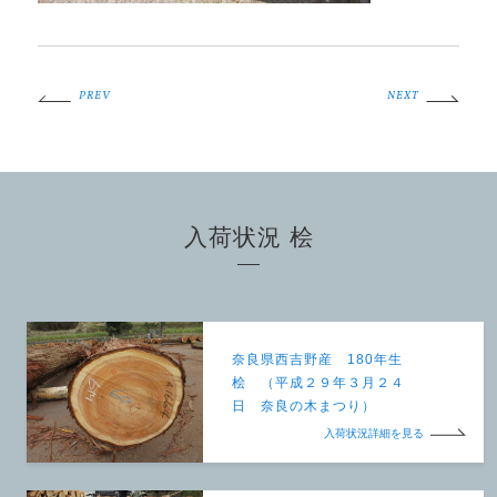
PREV
NEXT
入荷状況 桧
奈良県西吉野産 180年生
桧 （平成２９年３月２４
日 奈良の木まつり）
入荷状況詳細を見る