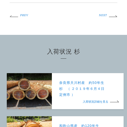
PREV
NEXT
入荷状況 杉
奈良県天川村産 約50年生
杉 （ ２０１９年６月４日
定例市 ）
入荷状況詳細を見る
和歌山県産 約120年生