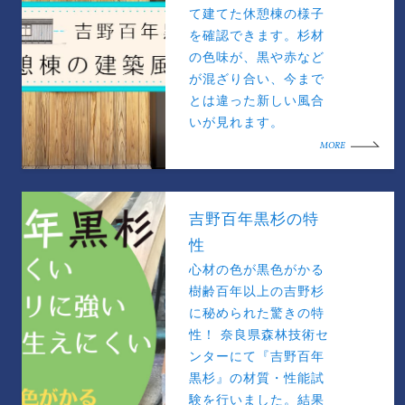
て建てた休憩棟の様子
を確認できます。杉材
の色味が、黒や赤など
が混ざり合い、今まで
とは違った新しい風合
いが見れます。
MORE
吉野百年黒杉の特
性
心材の色が黒色がかる
樹齢百年以上の吉野杉
に秘められた驚きの特
性！ 奈良県森林技術セ
ンターにて『吉野百年
黒杉』の材質・性能試
験を行いました。結果