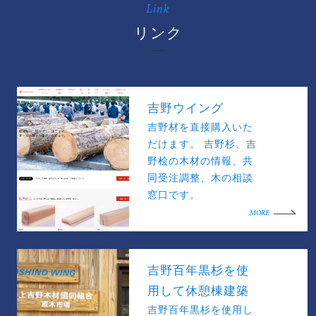
Link
リンク
吉野ウイング
吉野材を直接購入いた
だけます。 吉野杉、吉
野桧の木材の情報、共
同受注調整、木の相談
窓口です。
MORE
吉野百年黒杉を使
用して休憩棟建築
吉野百年黒杉を使用し